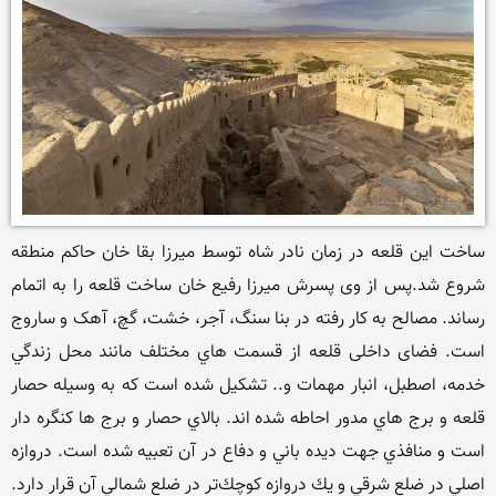
ساخت این قلعه در زمان نادر شاه توسط میرزا بقا خان حاکم منطقه 
شروع شد.پس از وی پسرش میرزا رفیع خان ساخت قلعه را به اتمام 
رساند. مصالح به کار رفته در بنا سنگ، آجر، خشت، گچ، آهک و ساروج 
است. فضای داخلی قلعه از قسمت هاي مختلف مانند محل زندگي 
خدمه، اصطبل، انبار مهمات و.. تشکيل شده است که به وسيله حصار 
قلعه و برج هاي مدور احاطه شده اند. بالاي حصار و برج ها کنگره دار 
است و منافذي جهت ديده باني و دفاع در آن تعبيه شده است. دروازه 
اصلي در ضلع شرقي و يك دروازه كوچك‌تر در ضلع شمالي آن قرار دارد. 