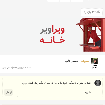
34.1K بازدید
سپیده 
بسیار عالی
شنبه 14 فروردين 1400 | 6 سال پیش