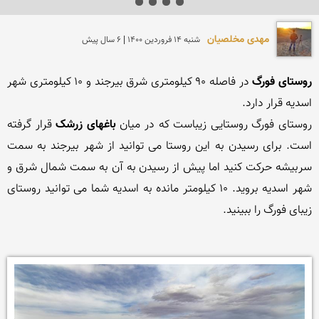
مهدی مخلصیان
شنبه 14 فروردين 1400 | 6 سال پیش
روستای فورگ
 در فاصله 90 کیلومتری شرق بیرجند و 10 کیلومتری شهر 
روستای فورگ روستایی زیباست که در میان 
باغهای زرشک
 قرار گرفته 
است. برای رسیدن به این روستا می توانید از شهر بیرجند به سمت 
سربیشه حرکت کنید اما پیش از رسیدن به آن به سمت شمال شرق و 
شهر اسدیه بروید. 10 کیلومتر مانده به اسدیه شما می توانید روستای 
زیبای فورگ را ببینید.