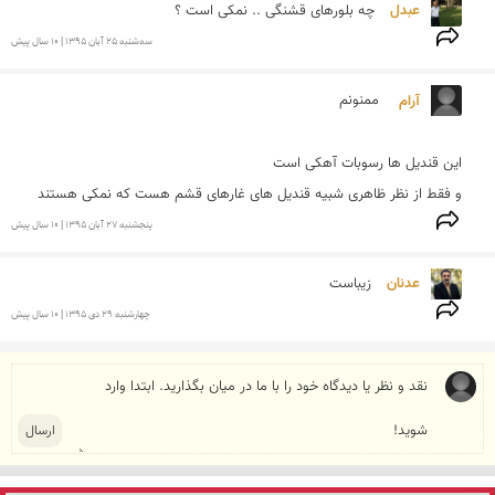
عبدل 
چه بلورهای قشنگی .. نمکی است ؟
سه‌شنبه 25 آبان 1395 | 10 سال پیش
آرام  
و فقط از نظر ظاهری شبیه قندیل های غارهای قشم هست که نمکی هستند 
پنجشنبه 27 آبان 1395 | 10 سال پیش
عدنان 
زیباست
چهارشنبه 29 دی 1395 | 10 سال پیش