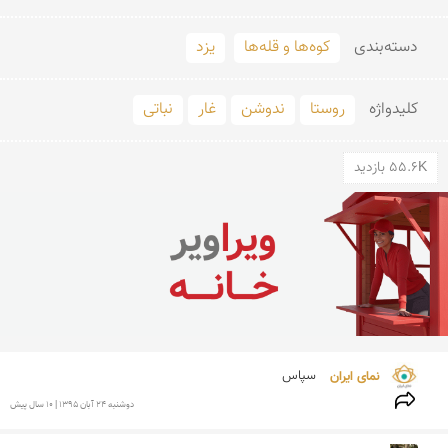
دسته‌بندی
کوه‌ها و قله‌ها
یزد
کلید‌واژه
روستا
ندوشن
غار
نباتی
55.6K بازدید
نمای ایران 
سپاس
دوشنبه 24 آبان 1395 | 10 سال پیش