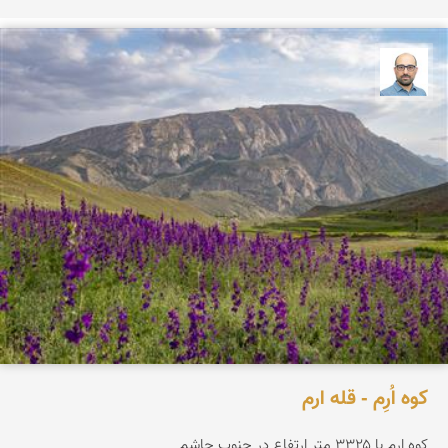
بابک ارجمندی
کوه اُرِم - قله ارم
کوه ارم با ۳۳۲۵ متر ارتفاع در جنوب چاشم