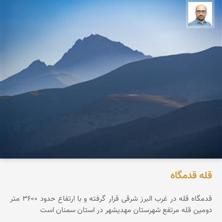
بابک ارجمندی
قله قدمگاه
قدمگاه قله در غرب البرز شرقی قرار گرفته و با ارتفاع حدود ۳۶0۰ متر
دومین قله مرتفع شهرستان مهدیشهر در استان سمنان است