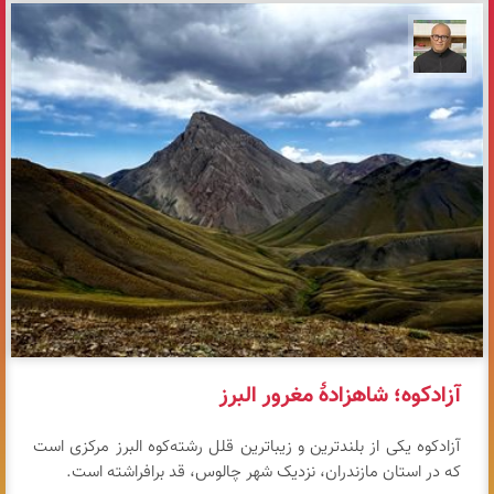
مازیار ذاکری
آزادکوه؛ شاهزادهٔ مغرور البرز
آزادکوه یکی از بلندترین و زیباترین قلل رشته‌کوه البرز مرکزی است
که در استان مازندران، نزدیک شهر چالوس، قد برافراشته است.