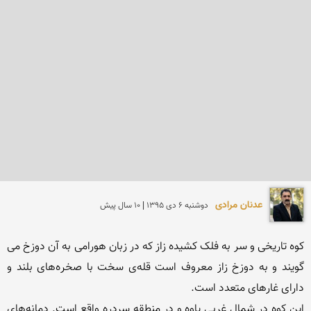
عدنان مرادی
دوشنبه 6 دی 1395 | 10 سال پیش
کوە تاریخی و سر بە فلک کشیدە زاز کە در زبان هورامی بە آن دوزخ می 
گویند و بە دوزخ زاز معروف است قلەی سخت با صخرەهای بلند و 
این کوە در شمال غربی پاوە و در منطقە سردرە واقع است. دمانەهای 