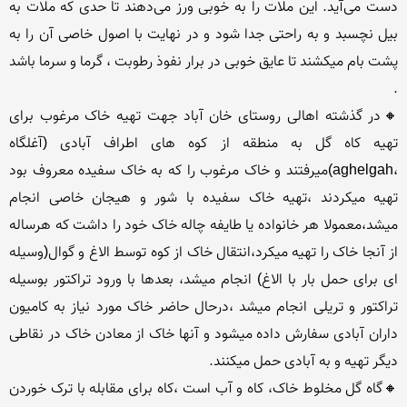
دست می‌آید. این ملات را به خوبی ورز می‌دهند تا حدی که ملات به 
بیل نچسبد و به راحتی جدا شود و در نهایت با اصول خاصی آن را به 
پشت بام میکشند تا عایق خوبی در برار نفوذ رطوبت ، گرما و سرما باشد 
🔸در گذشته اهالی روستای خان آباد جهت تهیه خاک مرغوب برای 
تهیه کاه گل به منطقه از کوه های اطراف آبادی (آغلگاه 
،aghelgah)میرفتند و خاک مرغوب را که به خاک سفیده معروف بود 
تهیه میکردند ،تهیه خاک سفیده با شور و هیجان خاصی انجام 
میشد،معمولا هر خانواده یا طایفه چاله خاک خود را داشت که هرساله 
از آنجا خاک را تهیه میکرد،انتقال خاک از کوه توسط الاغ و گوال(وسیله 
ای برای حمل بار با الاغ) انجام میشد، بعدها با ورود تراکتور بوسیله 
تراکتور و تریلی انجام میشد ،درحال حاضر خاک مورد نیاز به کامیون 
داران آبادی سفارش داده میشود و آنها خاک از معادن خاک در نقاطی 
🔸گاه گل مخلوط خاک، کاه و آب است ،کاه برای مقابله با ترک خوردن 