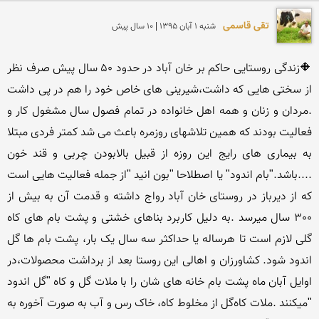
تقی قاسمی
شنبه 1 آبان 1395 | 10 سال پیش
🔶زندگی روستایی حاکم بر خان آباد در حدود 50 سال پیش صرف نظر 
از سختی هایی که داشت،شیرینی های خاص خود را هم در پی داشت 
.مردان و زنان و همه اهل خانواده در تمام فصول سال مشغول کار و 
فعالیت بودند که همین تلاشهای روزمره باعث می شد کمتر فردی مبتلا 
به بیماری های رایج این روزه از قبیل بالابودن چربی و قند خون 
....باشد."بام اندود" یا اصطلاحا "بون انید "از جمله فعالیت هایی است 
که از دیرباز در روستای خان آباد رواج داشته و قدمت آن به بیش از 
300 سال میرسد .به دلیل کاربرد بناهای خشتی و پشت بام های کاه 
گلی لازم است تا هرساله یا حداکثر سه سال یک بار، پشت بام ها گل 
اندود شود. کشاورزان و اهالی این روستا بعد از برداشت محصولات،در 
اوایل آبان ماه پشت بام خانه های شان را با ملات گل و کاه "گل اندود 
"میکنند .ملات کاه‌گل از مخلوط کاه، خاک رس و آب به صورت آخوره به 