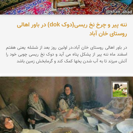
ننه پیر و چرخ نخ ریسی(دوک dok) در باور اهالی
روستای خان آباد
در باور اهالی روستای خان آباد،در اولین روز بعد از ششله یعنی هفتم
اسفند ماه ننه پیر از پشکل پناه می آید و دوک نخ ریسی چوبی خود را
آتش میزند تا به آب شدن یخها کمک کند و گرمابخش زمین باشد
تقی قاسمی