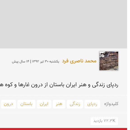
محمد ناصری فرد
يكشنبه 30 تير 1392 | 14 سال پیش
ردپای زندگی و هنر ایران باستان از درون غارها و كوه ه
کلید‌واژه
ردپای
زندگی
هنر
ایران
باستان
درون
72.3K بازدید