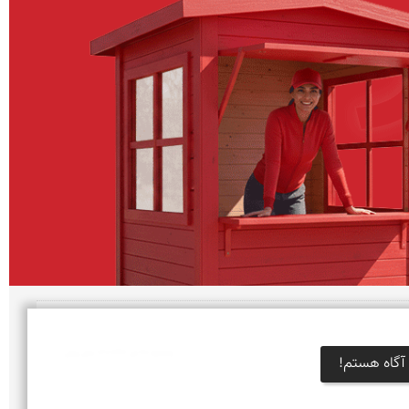
يكشنبه 30 تير 1392 | 14 سال پیش
آگاه هستم!