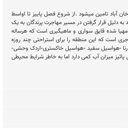
سد روستای خان آباد یکی از جاذبه های گردشگری شهرستان خمین است،آب موجود در سد از سرچشمه دیریزنو خان آباد تامین میشود .از شروع فصل پاییز تا اواسط 
بهار آب چشمه وارد سد می شود و کشاورزان در فصلهای کم اب از این آب برای کشاورزی استفاده میکنند .این سد به دلیل قرار گرفتن در مسیر مهاجرت پرندگان به یک 
پناهگاه موقت پرندگان مهاجر نیز تبدیل شده است .همچنین از جمله تفریحات آبی که شرایط آن در این سد مهیا شده قایق سواری و ماهیگیری است که هرساله 
گردشگران زیادی را جذب خود میکند.هر ساله در اواخر فصل تابستان سد روستای خان آباد پذیرای پرندگان مهاجری است که این منطقه را برای استراحتی چند روزه 
ن درنا -هواسیل سفید -هواسیل خاکستری-اردک وحشی-
غاز وحشی-مرغ ماهی خوار سفید-عقاب و برخی پرندگان شکاری دیگر.سد روستای خان آباد هر چند در اوایل فصل پائیز میزان آب کمی دارد اما به خاطر شرایط محیطی 