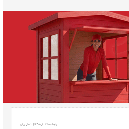
پنجشنبه 27 آبان 1395 | 10 سال پیش