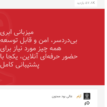
57.8K بازدید
آرام  
عالی بود ممنون