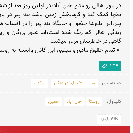
🔸تمام حقوق مادی و مینوی این کانال وابسته به روستا
t.me
دسته‌بندی
سایر ویژگیهای فرهنگی
مرکزی
کلید‌واژه
روستا
خان آباد
خمین
49K بازدید