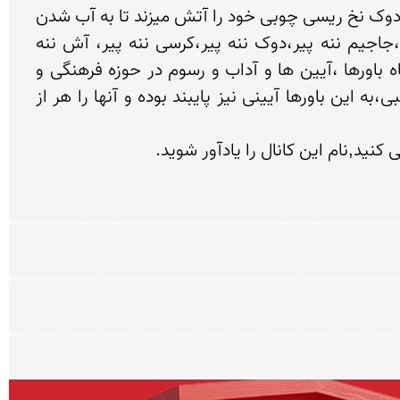
در باور اهالی روستای خان آباد،در اولین روز بعد از ششله یعنی هفتم اسفند ماه "ننه پیر" از پشکل پناه می آید و دوک نخ ریسی چوبی خود را آتش میزند تا به آب شدن 
یخها کمک کند و گرمابخش زمین باشد،ننه پیر در باور اهالی روستای خان آباد، اسطوره ایی نجات بخش است،جاجیم ننه پیر،دوک ننه پیر،کرسی ننه پیر، آش ننه 
پیر،این باورها حضور و جایگاه ننه پیر را در افسانه ها و باور اهالی روستای خان آباد نشان میکند.هر چند جایگاه باورها ،آیین ها و آداب و رسوم در حوزه فرهنگی و 
زندگی اهالی کم رنگ شده است،اما هنوز بزرگان و ریش سپیدان روستا در کنار پایبندی به باورهای دینی و مذهبی،به این باورها آیینی نیز پایبند بوده و آنها را هر از 
ید,نام این کانال را یادآور شوید.