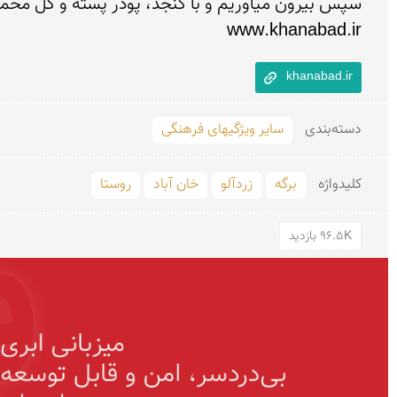
www.khanabad.ir
khanabad.ir
دسته‌بندی
سایر ویژگیهای فرهنگی
کلید‌واژه
برگه
زردآلو
خان آباد
روستا
96.5K بازدید