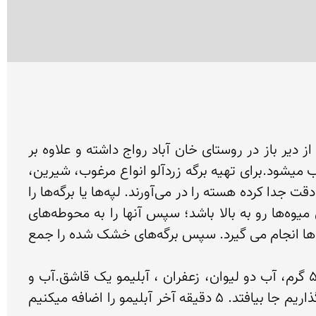
با فرا رسیدن فصل برداشت زردآلو در روستای خان آباد زمان تهیه برگه زردآلو نیز آغاز می شود .تهیه برگه زردآلو از دیر باز در روستای خان آباد رواج داشته و علاوه بر 
خواص دارویی درمانی و مفیدی که برای بدن دارد به عنوان یکی از فعالیت های اقتصادی اهالی این روستا محسوب میشود.برای تهیه برگه زردآلو انواع مرغوب، شیرین، 
خوش عطر و سالم و کاملاً رسیده آنها را، که دانه‌هایشان آسان جدا می‌شود، برمی‌گزینند. آنگاه دو لپه زردآلو را به دقت جدا کرده هسته را در می‌آورند. لپه‌ها یا برگه‌ها را 
در کنار هم و بر روی صفحات تمیز (پارچه یا سینی های بزرگ) مخصوص می‌چینند، به ترتیبی که قسمت درونی میوه‌ها رو به بالا باشد؛ سپس آنها را به محوطه‌های 
آفتابگیر مناسب (روی پشت بام خانه ها و یا محوطه های باز )می‌برند تا در سه تا شش روز فرایند خشک کردن برگه‌ها انجام می گیرد. سپس برگه‌های خشک شده را جمع 
از فرآورده های دیگر زردآلو می توان به مربای برگ زردآلو اشاره کرد روش تهیه مربای برگ زردآلو :برگه زرد آلو 500 گرم، آب دو لیوان، زعفران ، آبلیمو یک قاشق.آب و 
شکر و زعفران را روی حرارت میگذاریم تا درست شود. برگ زرد آلو را خیس میکنیم، و داخل شربت میریزیم و میگذاریم جا بیافتد. 5 دقیقه آخر آبلیمو را اضافه میکنیم 