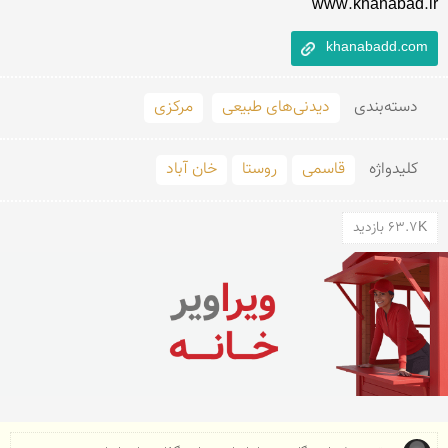
www.khanabad.ir
khanabadd.com
دسته‌بندی
دیدنی‌های طبیعی
مرکزی
کلید‌واژه
قاسمی
روستا
خان آباد
63.7K بازدید