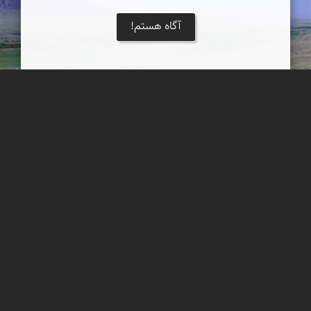
آگاه هستم!
رونق گردشگری روستایی در ایران
مقدمه :گردشگری و توریسم هم اکنون یکی از درآمدزا­ترین صنایع جهان
است. بر اساس گزارش سازمان WTO صنعت توریسم تا سال 20۱۵
اولین صنعت درآمدزا و سود آور جها...
تقی قاسمی