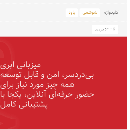
کلید‌واژه
شوشمی
پاوه
64.9K بازدید