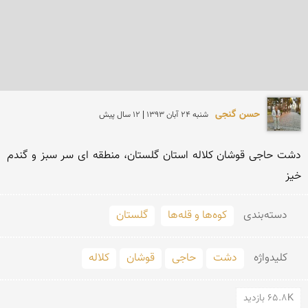
حسن گنجی
شنبه 24 آبان 1393 | 12 سال پیش
دشت حاجی قوشان کلاله استان گلستان، منطقه ای سر سبز و گندم 
خیز
دسته‌بندی
کوه‌ها و قله‌ها
گلستان
کلید‌واژه
دشت
حاجی
قوشان
کلاله
65.8K بازدید