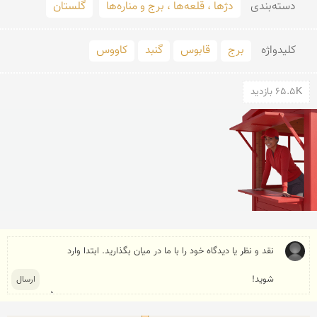
دسته‌بندی
دژها ، قلعه‌ها ، برج و مناره‌ها
گلستان
کلید‌واژه
برج
قابوس
گنبد
کاووس
65.5K بازدید