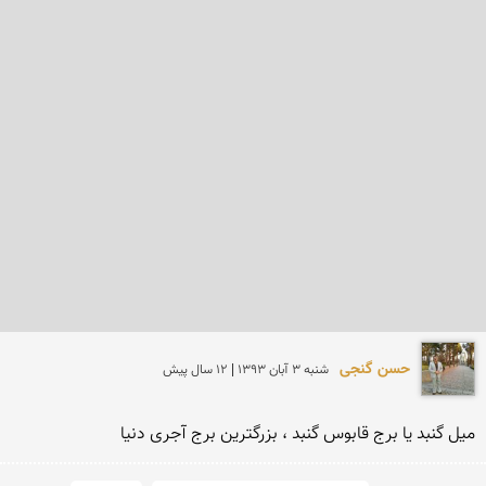
حسن گنجی
شنبه 3 آبان 1393 | 12 سال پیش
میل گنبد یا برج قابوس گنبد ، بزرگترین برج آجری دنیا