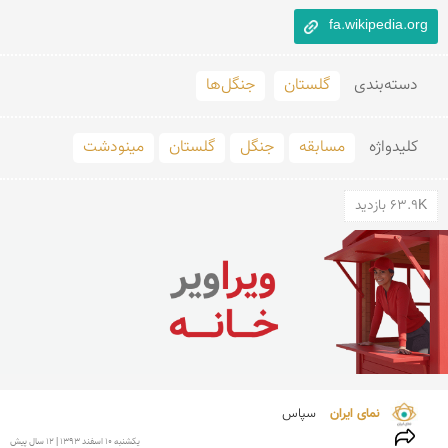
fa.wikipedia.org
دسته‌بندی
گلستان
جنگل‌ها
کلید‌واژه
مسابقه
جنگل
گلستان
مینودشت
63.9K بازدید
نمای ایران 
سپاس
يكشنبه 10 اسفند 1393 | 12 سال پیش