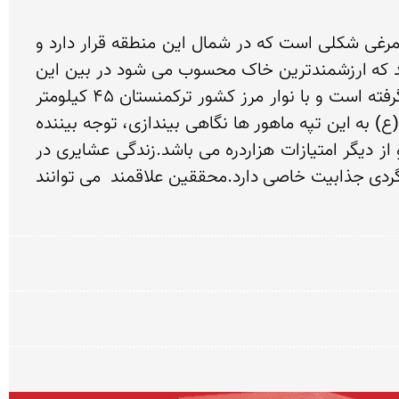
یکی از زیبایی های طبیعی و بکر و کم نظیر اطراف بقعه متبرکه حضرت خالدنبی (ع) وجود تپه ماهور های تخم مرغی شکلی است که در شمال این منطقه قرار دارد و 
درکنار روستای هدف گردشگری گچی سو بالا جای گرفته است جنس خاک این تپه ماهور ها از خاک لس می باشد که ارزشمندترین خاک محسوب می شود در بین این 
تپه ماهور ها دره های باریک و کم ارتفاع با جاده های خاکی فراوان  وجود دارد که به همین دلیل هزار دره نام گرفته است و با نوار مرز کشور ترکمنستان 45 کیلومتر 
فاصله دارد. گفته می شود زمانی این منطقه دریا بوده است. از اوج قله گوگجه داغ(تانگری داغ) حضرت خالدنبی (ع) به این تپه ماهور ها نگاهی بیندازی، توجه بیننده 
به زیبایی کم نظیر وبکربودن  این منطقه جلب می شود. وجود گیاهان نادر ودارویی، قارچ های وحشی و خودرو از دیگر امتیازات هزاردره می باشد.زندگی عشایری در 
داخل هزار دره از جمله دیدنی های مهم است. در کل گردشگری ودیدار از این منطقه بعنوان طبیعت گردی و بوم گردی جذابیت خاصی دارد.محققین علاقمند  می توانند 