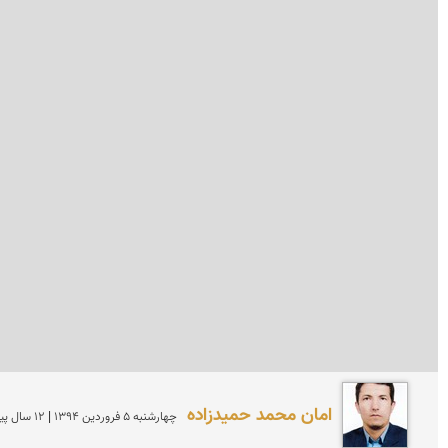
امان محمد حمیدزاده
چهارشنبه 5 فروردين 1394 | 12 سال پیش