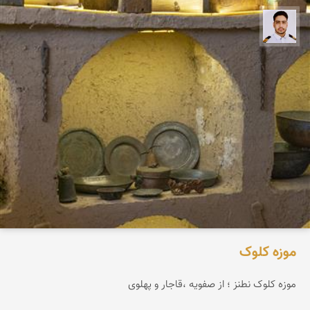
سعید جواهری
موزه کلوک
موزه کلوک نطنز ؛ از صفویه ،قاجار و پهلوی