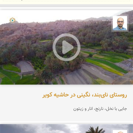
بابک ارجمندی
روستای نای‌بند، نگینی در حاشیه کویر
جایی با نخل، نارنج، انار و زیتون