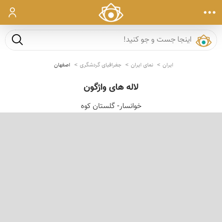
ورود
جست و ج
ایران
نمای ایران
جغرافیای گردشگری
اصفهان
لاله های واژگون
خوانسار- گلستان کوه