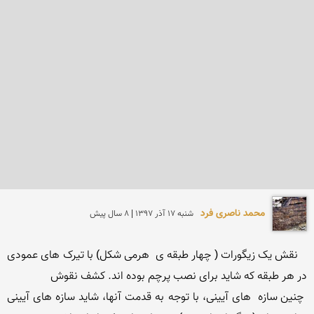
محمد ناصری فرد
شنبه 17 آذر 1397 | 8 سال پیش
   نقش یک زیگورات ( چهار طبقه ی  هرمی شکل) با تیرک های عمودی 
 چنین سازه  های آیینی، با توجه به قدمت آنها، شاید سازه های آیینی 