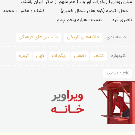
   محل: تیمره (کوه های شمال خمین)           کشف و عکس : محمد 
ناصری فرد        قدمت : هزاره پنجم پ.م 
دسته‌بندی
جاذبه‌های تاریخی
دانستنی‌های فرهنگی
کلید‌واژه
کشف
نقوش
زیگورات
کهن
تیمره
44.3K بازدید