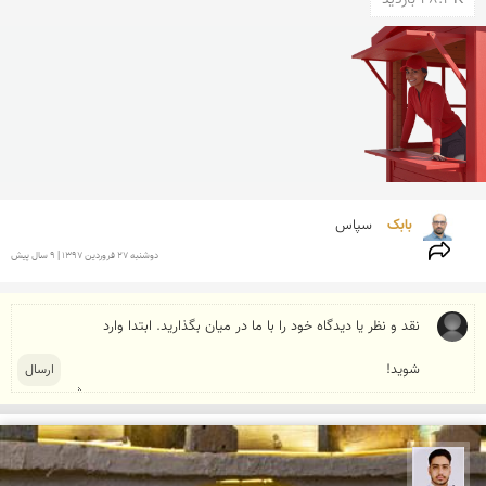
بابک 
سپاس
دوشنبه 27 فروردين 1397 | 9 سال پیش
سعید جواهری