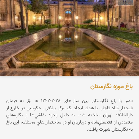
باغ موزه نگارستان
قصر يا باغ نگارستان بين سال‌هاي ۱۲۲۸-۱۲۲۲ هـ .ق به فرمان
فتحعلي‌شاه قاجار، با هدف ايجاد يک مرکز ييلاقي ـ حکومتي در خارج از
دارالخلافه تهران ساخته شد. به دليل وجود نقاشي‌ها و نگاره‌هاي
متعددي از فتحعلي‌شاه و درباريان او در ساختمان‌هاي مختلف، اين باغ
به نگارستان شهرت يافت.