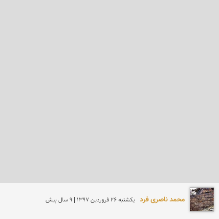
محمد ناصری فرد
يكشنبه 26 فروردين 1397 | 9 سال پیش