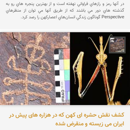
در آنها رمز و رازهاي فراواني نهفته است و از بهترين پنجره هاي رو به
گذشته هاي دور مي باشند كه از طريق آنها مي توان از منظرهاي
Perspective گوناگون زندگي انسان‌هاي اعصاركهن را رصد كرد.
محمد ناصری فرد
کشف نقش حشره ای کهن که در هزاره های پیش در
ایران می زیسته و منقرض شده