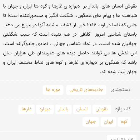
نقوش انسان های  بالدار بر  دیواره ی غارها و کوه ها ایران و جهان با 
شباهت ها و پیام های همگون،  شگفت انگیز و مسحورکننده است! تا 
جایی که ناسا در اوت 2014 خبر  از کشف  مشابه آنها در مریخ می دهد. 
باستان شناسی امروز  کلافی در هم تنیده است که سبب شگفتی 
جهانیان شده است. در نماد شناسی جهانی ، نمادی جادوگرانه است.  
این نقش ها می توانند حاصل دیده های هنرمندان طی هزاران سال 
باشد که همگون بر دیواره ی غارها و کوه های نقاط مختلف ایران و 
جهان ثبت شده اند.
دسته‌بندی
جاذبه‌های تاریخی
موزه ها
کلید‌واژه
نقوش
انسان
بالدار
دیواره
غارها
کوه
ایران
جهان
48.3K بازدید