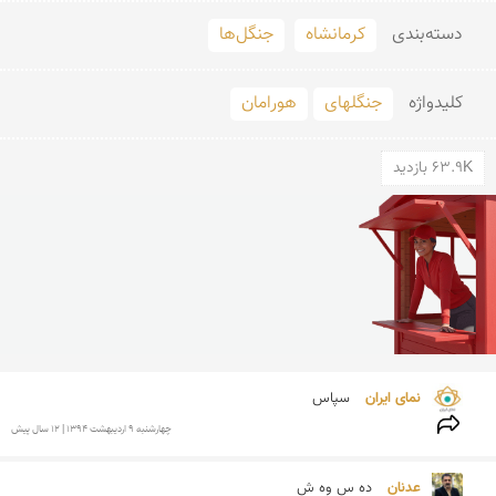
دسته‌بندی
کرمانشاه
جنگل‌ها
کلید‌واژه
جنگلهای
هورامان
63.9K بازدید
نمای ایران 
سپاس
چهارشنبه 9 ارديبهشت 1394 | 12 سال پیش
عدنان 
ده س وه ش