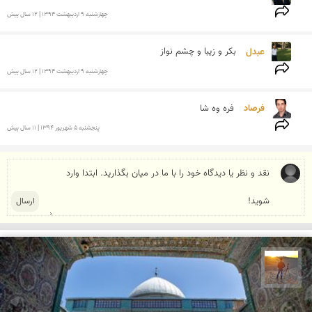
چهارشنبه 9 ارديبهشت 1394 | 12 سال پیش
عبدل 
بکر و زیبا و چشم نواز 
چهارشنبه 9 ارديبهشت 1394 | 12 سال پیش
فرصاد 
فره وه شا

پنجشنبه 5 شهريور 1394 | 11 سال پیش
مهدی مخلصیان