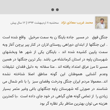
محمد غریب معاذی نژاد
سه‌شنبه 8 ارديبهشت 1394 | 12 سال پیش
جنگل فوق   در مسیر  جاده باینگا ن به سمت مرخیل   واقع شده است 
. این جنگلها از ابتدای دوراهی روستای لاران در کنار پیر پرچن آغاز وبه 
سمت پایین کشیده شده اند ، باینگان یکی از شهر ها وبخشهای 
شهرستان پاوه در استان کرمانشاه می باشد .بکر ترین جنگلها در همین 
مسیر تا مرز عراق امتداد یافته اند . متا سفانه  به دلیل فقدان  تبلیغات  
وعدم آشنایی هموطنان این گونه مناطق اصلا شناخته نشده 
اند..معمولا مردم ایران جنگل ودرخت وفضای سبز  را با نام شمال می 
شناسند در صورتی که شهرستان پاوه جنگلهای باغی وغیر مثمر بسیار 
زیادی را  از تمامی گونه های گیاهی در خود جای داده است  ،با کمترین 
هزینه می توان بهترین مناظر بکر نظاره گر بود 