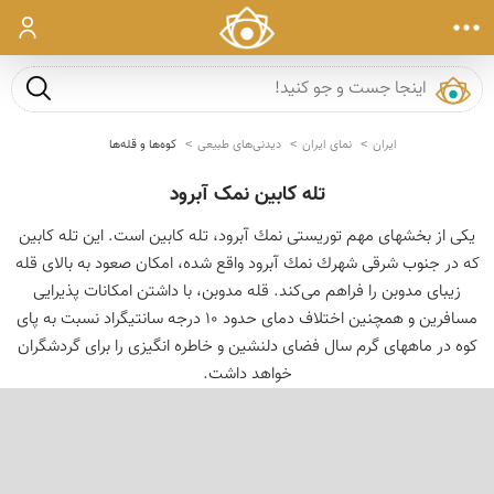
ورود
جست و ج
ایران
نمای ایران
دیدنی‌های طبیعی
کوه‌ها و قله‌ها
تله کابین نمک آبرود
یكی از بخشهای مهم توریستی نمك آبرود، تله كابین است. این تله كابین
كه در جنوب شرقی شهرك نمك آبرود واقع شده، امكان صعود به بالای قله
زیبای مدوبن را فراهم می‌كند. قله مدوبن، با داشتن امكانات پذیرایی
مسافرین و همچنین اختلاف دمای حدود ۱۰ درجه سانتیگراد نسبت به پای
كوه در ماههای گرم سال فضای دلنشین و خاطره انگیزی را برای گردشگران
خواهد داشت.
‹
›