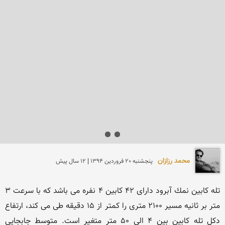
محمد رزازان
پنجشنبه 20 فروردين 1394 | 12 سال پیش
تله كابین نمك آبرود دارای ۴۲ كابین ۴ نفره می باشد كه با سرعت ۳ 
متر بر ثانیه مسیر ۲۱۰۰ متری را كمتر از 15 دقیقه طی می كند، ارتفاع 
دكل تله كابین بین ۴ الی 50 متر متغیر است. متوسط جابجایی 