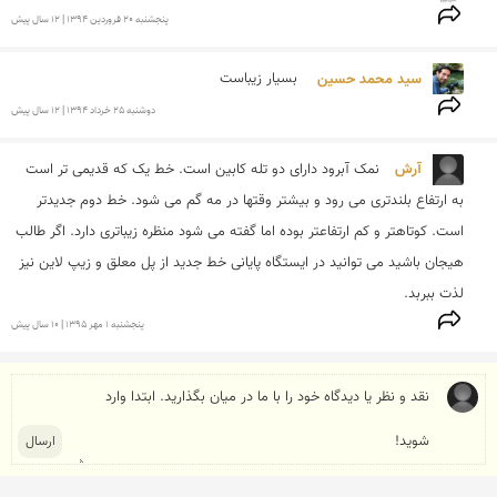
پنجشنبه 20 فروردين 1394 | 12 سال پیش
سید محمد حسین  
بسیار زیباست
دوشنبه 25 خرداد 1394 | 12 سال پیش
آرش 
نمک آبرود دارای دو تله کابین است. خط یک که قدیمی تر است 
به ارتفاع بلندتری می رود و بیشتر وقتها در مه گم می شود. خط دوم جدیدتر 
است. کوتاهتر و کم ارتفاعتر بوده اما گفته می شود منظره زیباتری دارد. اگر طالب 
هیجان باشید می توانید در ایستگاه پایانی خط جدید از پل معلق و زیپ لاین نیز 
لذت ببربد.
پنجشنبه 1 مهر 1395 | 10 سال پیش