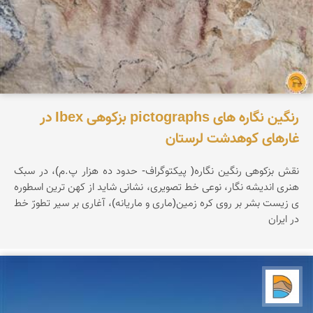
رنگین نگاره های pictographs بزکوهی Ibex در
غارهای کوهدشت لرستان
نقش بزکوهی رنگین نگاره( پیکتوگراف- حدود ده هزار پ.م)، در سبک
هنری اندیشه نگار، نوعی خط تصویری، نشانی شاید از کهن ترین اسطوره
ی زیست بشر بر روی کره زمین(ماری و ماریانه)، آغاری بر سیر تطورّ خط
در ایران
دریاچه کویر