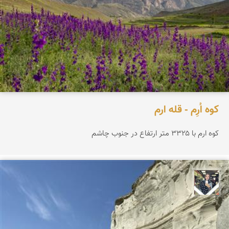
کوه اُرِم - قله ارم
کوه ارم با ۳۳۲۵ متر ارتفاع در جنوب چاشم
فاطمه جداری