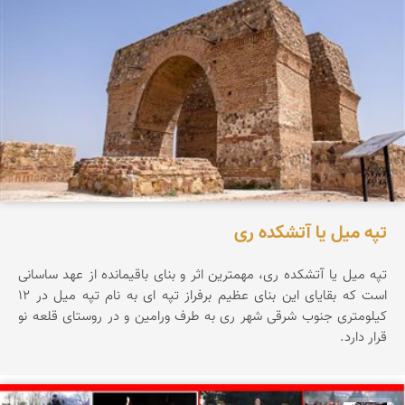
تپه میل یا آتشکده ری
تپه ميل يا آتشكده ری، مهمترين اثر و بنای باقيمانده از عهد ساسانی
است كه بقايای اين بنای عظيم برفراز تپه ای به نام تپه ميل در 12
كيلومتری جنوب شرقی شهر ری به طرف ورامين و در روستای قلعه نو
قرار دارد.