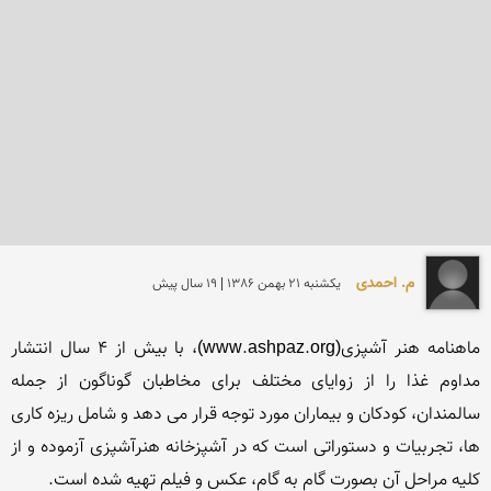
م. احمدی
يكشنبه 21 بهمن 1386 | 19 سال پیش
ماهنامه هنر آشپزی(www.ashpaz.org)، با بیش از 4 سال انتشار 
مداوم غذا را از زوایای مختلف برای مخاطبان گوناگون از جمله 
سالمندان، كودكان و بیماران مورد توجه قرار می دهد و شامل ریزه كاری 
ها، تجربیات و دستوراتی است كه در آشپزخانه هنرآشپزی آزموده و از 