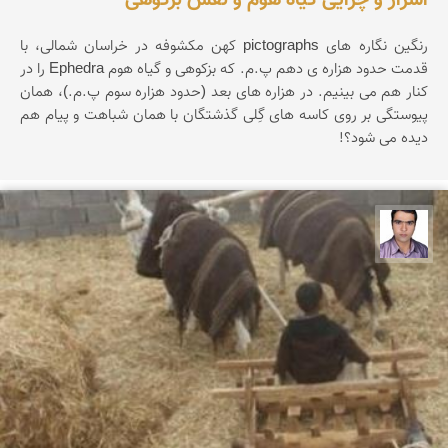
رنگین نگاره های pictographs کهن مکشوفه در خراسان شمالی، با
قدمت حدود هزاره ی دهم پ.م. که بزکوهی و گیاه هوم Ephedra را در
کنار هم می بینیم. در هزاره های بعد (حدود هزاره سوم پ.م.)، همان
پیوستگی بر روی کاسه های گِلی گذشتگان با همان شباهت و پیام هم
دیده می شود؟!
حسن صفری