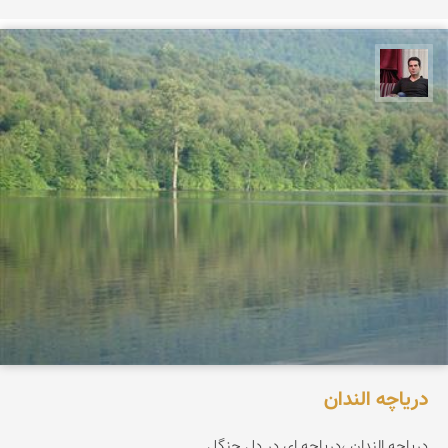
مجیدرضا افشاریان
دریاچه الندان
دریاچه الندان ،دریاچه ای در دل جنگل