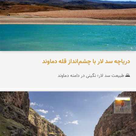
دریاچه سد لار با چشم‌انداز قله دماوند
🌄 طبیعت سد لار؛ نگینی در دامنه دماوند
مهدی مخلصیان