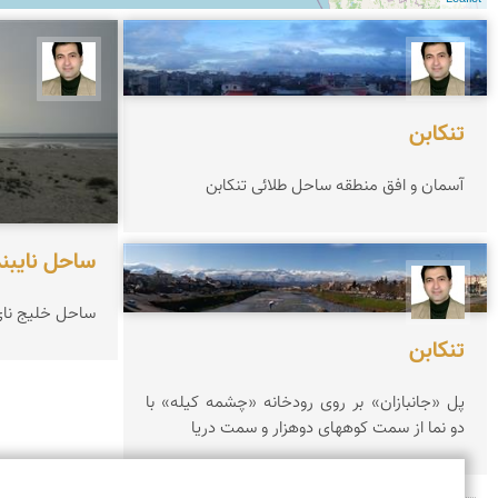
مهرداد ایقانی
مهرداد ایقا
تنکابن
آسمان و افق منطقه ساحل طلائی تنکابن
ساحل نایبند
مهرداد ایقانی
ساحل خلیج نای
تنکابن
پل «جانبازان» بر روی رودخانه «چشمه کیله» با
دو نما از سمت کوههای دوهزار و سمت دریا