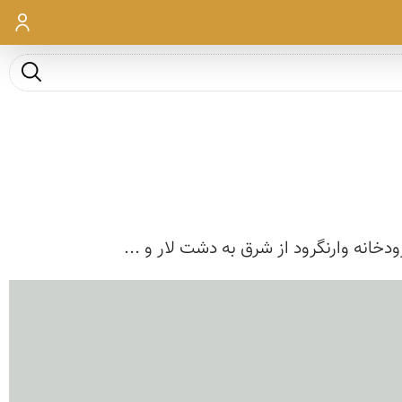
ورود
جست و ج
خانه وارنگرود از شرق به دشت لار و ...