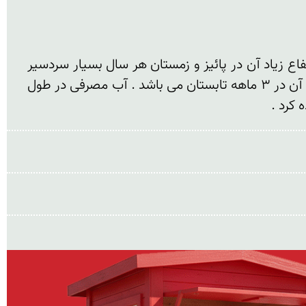
منطقه خلنو نیز چون آزاد کوه تابع آب و هوای عمومی البرز مرکزی باد غالب جناح غربی است این ناحیه بعلت ارتفاع زیاد آن در پائیز و زمستان هر سال بسیار سردسیر 
توام با هوای ناپایدار ریزش برف و بهمن توام است در اوایل بهار هر سال انکی هوا پایدار تر شده و فصل صعود به آن در 3 ماهه تابستان می باشد . آب مصرفی در طول 
کرد . 