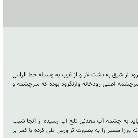
تک قله خلنو سومین قله مرتفع البرز مرکزی واقع در شمال شمشک و رودبار قصران از شمال به دره رودخانه وارنگرود از شرق به دشت لار و از غرب به وسیله خط الراس 
هرزه کوه به منطقه دره رودخانه کرج چالوس متصل می گردد از هر سوی دارای شیب های تندی است این قله سرچشمه اصلی رودخانه وارنگرود بوده که سرچشمه و 
برای صعود به قله خلنو بهترین مسیر دره لاون می باشد از طریق دره لالون با طی یک مسیر پر فراز و نشیب م باید به چشمه آب معدنی تلخ آب رسیده از آنجا شیب 
تندی را طی کرده به گردنه ورزا در ارتفاع 4100 متری رسیده این مسیر از لالون به 4 ساعت زمان نیاز دارد . از گردنه ورزا مسیر را به بصورت تراورس طی کرده با کمر بر 