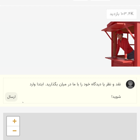
103.4K بازدید
+
−