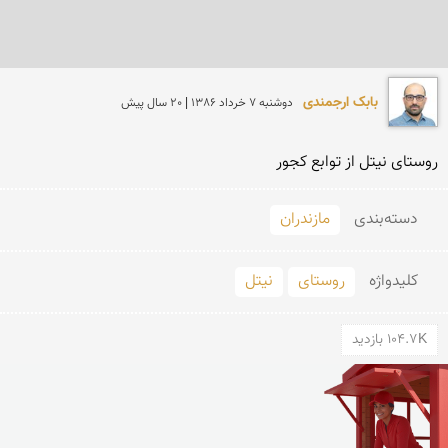
بابک ارجمندی
دوشنبه 7 خرداد 1386 | 20 سال پیش
روستای نیتل از توابع كجور
دسته‌بندی
مازندران
کلید‌واژه
روستای
نیتل
104.7K بازدید