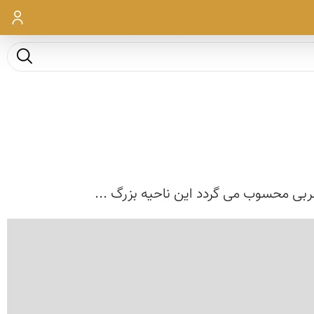
ورود
جست و ج
ربی محسوب می گردد این ناحیه بزرگ ...