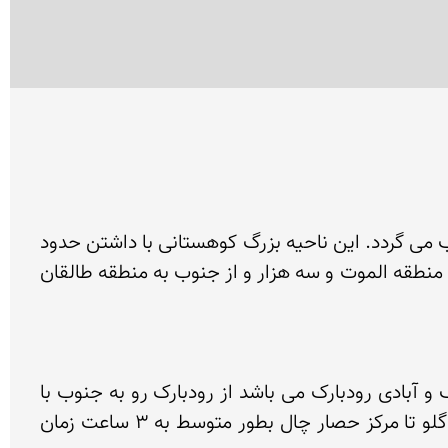
منطقه تخت سلیمان ( علم کوه ) واقع در سلسله جبال البرز و قسمت بزرگی از آن تحت عنوان البرز غربی محسوب می گردد. این ناحیه بزرگ کوهستانی با داشتن حدود 
تقریبی 200 قله بالای 4000 متر از شمال به سواحل دریای مازندران و از غرب به دره رودخاه کرج چالوس از شرق به منطقه الموت و سه هزار و از جنوب به منطقه طالقان 
برای صعود به قله اصلی علم کوه مناسبترین وساده ترین مسیر از طریق مرزن آباد به کلاردشت بخش حسن کیف و آبادی رودبارک می باشد از رودبارک رو به جنوب با 
وسیله نقلیه کمک دار می توان تا ونداربن و از این نقطه به تنگ گلو و حصار چال می توان رسید از ابتدای تنگ گلو تا مرکز حصار چال بطور متوسط به 3 ساعت زمان 