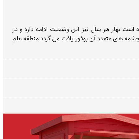
پائیز و زمستان علم کوه مواجه با برف بسیار سنگین و طوفان و بوران و ریزش متوالی بهمن های سنگین همراه است بهار هر سال نیز این وضعیت ادامه دارد و در 
تابستان هوا معتدل تر می باشد با د غالب از جناح غربی و از منطقه سه هزار بر ناحیه می وزد و آب مصرفی در سرچشمه های متعدد آن بوفور یافت می گردد منطقه علم 