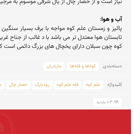
آب و هوا
کوه چون سبلان دارای یخچال های بزرگ دائمی است که از
دسته‌بندی
کوه‌ها و قله‌ها
مازندران
کلید‌واژه
علم کوه
قله علم کوه
رودبارک
حصار چال
س
103.9K بازدید