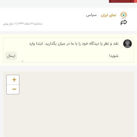
نمای ایران 
سپاس
سه‌شنبه 4 اسفند 1394 | 11 سال پیش
+
−