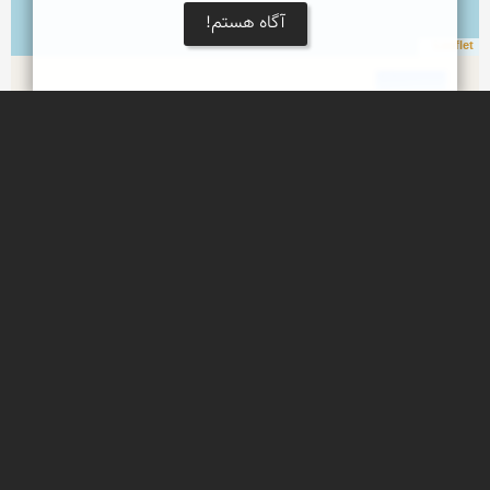
آگاه هستم!
Leaflet
چابهار
بندر چابهار
بندر کنارک
بندر کنارک
ساحل پزم‌
ساحل پزم تیاب یکی از زیباترین سواحل دریای عمان
گاندو تمساح پوزه کوتاه ایران
زیستگاه اصلی تمساح پوزه کوتاه در منطقه باهوکلات و 
در مسیر رودخانه سرباز کاجو بوده که تا نزدیکی دریای 
عمان ادامه دارد