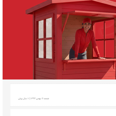
جمعه 16 بهمن 1394 | 11 سال پیش