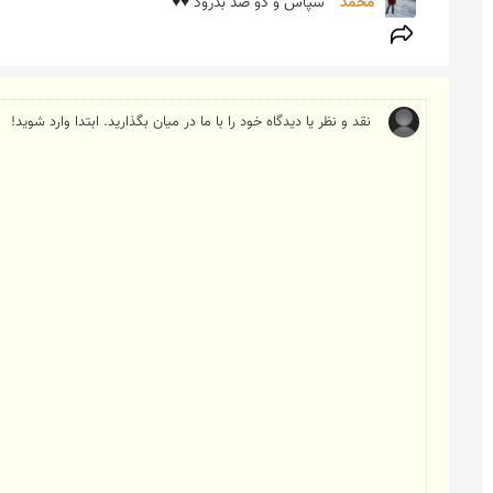
محمد 
سپاس و دو صد بدرود ♥♥