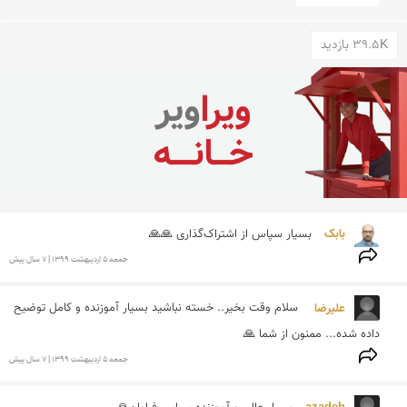
39.5K بازدید
بابک 
بسیار سپاس از اشتراک‌گذاری 🙏🙏
جمعه 5 ارديبهشت 1399 | 7 سال پیش
علیرضا  
سلام وقت بخیر.. خسته نباشید بسیار آموزنده و کامل توضیح 
داده شده... ممنون از شما 🙏 
جمعه 5 ارديبهشت 1399 | 7 سال پیش