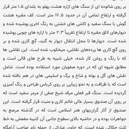
بر روی شالوده ای از سنگ های ازاره هشت پهلو به بلندای ۱.۵ متر قرار 
گرفته و ارتفاع تمامی آن در حدود ۱۷.۵ متر است. کف مقبره هشت 
گوش با سنگ سفید و کاشی های خشتی به رنگ اخری پوشیده شده و 
دیوارهای اتاق مقبره تا ارتفاع تقریباً ۲.۳ متر با ازاره های چوبی پوشیده 
شده است. دیوار‌ها تا محل انتقال دیوار به گنبد، گچ کاری شده و بر 
روی گچ کاری ها پرده‌های نقاشی، میخکوب شده است. این نقاشی ها 
که با رنگ و روغن کار شده، خیلی شبیه به طرح های قالی است و 
مطابق شیوه ای که در دوره صفویان مورد استفاده بوده است. شامل 
نقش های گل و بوته و شاخ و برگ و اسلیمی های در هم بافته شده 
است که با ظرافت و به نحو زیبایی بر روی کرباس طراحی و رنگ آمیزی 
گردیده است. سنگ قبر فعلی مرقد شیخ صفی از مرمر سفید است که 
بر روی آن صندوق بسیار عالی خاتم کاری و منبت قرار گرفته است. این 
صندوق از آثار گران‌بهای هنر اسلامی است که در گذشته مرصع به 
جواهرات بوده و در حاشیه بالای سطوح جانبی آن کتیبه مفصلی به خط 
ثلث حکاکی شده است، که حاوی عباراتی از جمله نام صاحب آرامگاه 