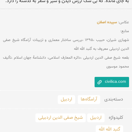
به جای مانده. که بی شک ارزش دیدن و سیر و سفر به گذشته را دارد.

عکاس: 
سپیده اصلان
شهبازی شیران، حبیب ،۱۳۹۵ ،بررسی ساختار معماری و تزیینات آرامگاه شیخ صفی 
بقعه شیخ صفی الدین اردبیلی ،دائره المعارف اسلامی، دانشنامهٔ جهان اسلام ،تألیف 
محمود موسوی 
civilica.com
دسته‌بندی
آرامگاه‌ها
اردبیل
کلید‌واژه
اردبیل
شیخ صفی الدین اردبیلی
گنبد الله الله