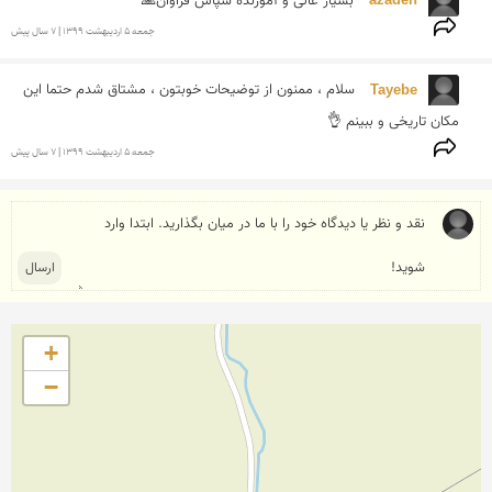
azadeh 
بسیار عالی و آموزنده سپاس فراوان🙏
جمعه 5 ارديبهشت 1399 | 7 سال پیش
Tayebe 
سلام ، ممنون از توضیحات خوبتون ، مشتاق شدم حتما این 
مکان تاریخی و ببینم 👌
جمعه 5 ارديبهشت 1399 | 7 سال پیش
+
−