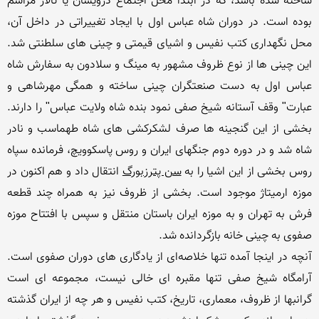
ساخته شده باشد، که در ابتدا محل اجتماع درویشان یا تالار مراسم 
بوده است. در دوران شاه عباس اول با ایجاد تغییراتی در داخل آن، 
محل نگهداری کتب نفیس و اشیای قیمتی و چینی های سلطنتی شد. 
این چینی ها از نوع ظروف مشهور به مینگ و سلادون به سفارش شاه 
عباس اول به دست صنعتگران چینی ساخته و همگی مهرشاهی و 
عبارت" وقف آستانه شیخ صفی نمود بنده شاه ولایت عباس" را دارند. 
بخشی از این گنجینه ها صرف لشکرکشی های شاه طهماسب و نادر 
شاه شد و در دوره دوم جنگهای ایران و روس پاسکوویچ، فرمانده سپاه 
روس بخشی از این اشیا را به 
سن پترزبورگ
 انتقال داد و هم اکنون در 
موزه ارمیتاژ موجود است. بخشی از ظروف نیز به همراه چند قطعه 
فرش به تهران و به موزه ایران باستان منتقل و سپس با افتتاح موزه 
آنچه در اینجا آمده تنها خلاصه‌ای از یادگاری های دوران صفوی است. 
آرامگاه شیخ صفی تنها مقبره ای خالی نیست، مجموعه ای است 
گرانبها از ظروف، معماری، تاریخ، کتب نفیس و هر چه از ایران گذشته 