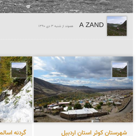
A ZAND
هموند از شنبه 3 دی 1390
 Zand
A Zand
شهرستان کوثر استان اردبیل
گردنه اسالم