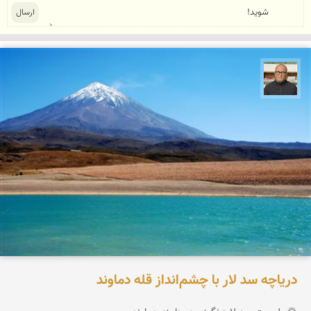
مازیار ذاکری
دریاچه سد لار با چشم‌انداز قله دماوند