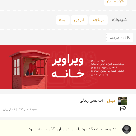
خوزستان
کلید‌واژه
دریاچه
کارون
ایذه
61.6K بازدید
عبدل 
آب یعنی زندگی
شنبه 18 مهر 1394 | 11 سال پیش