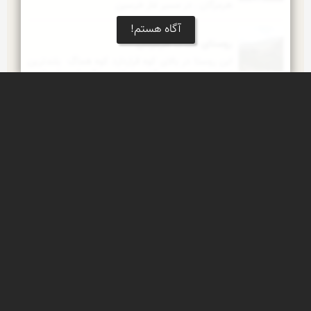
هرمزگان . در مسیر غار خرسین
آگاه هستم!
روستای هماگ هرمزگان
این روستا در بالای کوه قراردارد کوه هماگ  بلندترین 
ارتفاع استان هرمزگان با قله تشگر (tashger) به 
ارتفاع 3267 متر از سطح دریا می باشد دارای درختان 
گرمسیری و سردسیری و حیوانات مثل کل و بز و قوچ و 
میش و کفتار و خزندگانی مثل مار افعی جعفری و 
مارمولک و پرندگانی همچون تیهو و کبک به فراوانی 
یافت میشود
طبیعت وحشی
گلهای وحشی که در بهار در مناطق کوهستانی می 
رویند
چشمه سبز پوشان هرمزگان
این چشمه در وسط روستای برغنی از توابع حاجی آباد 
واقع شده است  در مسیر ابشار تزرج و در بالای تپه 
کنار چشمه بقعه امامزاده چشمه را زیبنت داده است