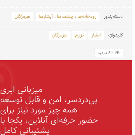
دسته‌بندی
رودخانه‌ها ، چشمه‌ها ، آبشارها
هرمزگان
کلید‌واژه
ابشار
تزرج
هرمزگان
63.4K بازدید