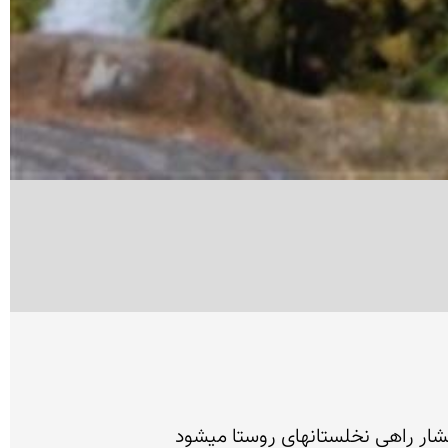
شار راهی نخلستانهای روستا میشود