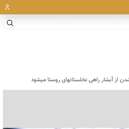
ورود
جست و ج
دن از آبشار راهی نخلستانهای روستا میشود
‹