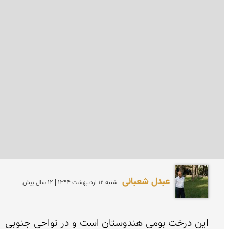
عبدل شعبانی
شنبه 12 ارديبهشت 1394 | 12 سال پیش