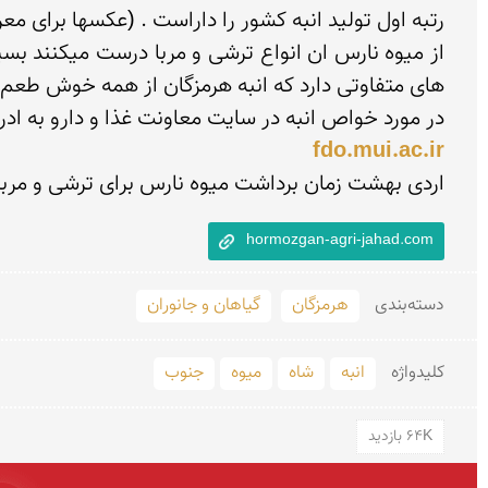
در مورد خواص انبه در سایت معاونت غذا و دارو به ا

fdo.mui.ac.ir
اردی بهشت زمان برداشت میوه نارس برای ترشی و مربا .
hormozgan-agri-jahad.com
دسته‌بندی
هرمزگان
گیاهان و جانوران
کلید‌واژه
انبه
شاه
میوه
جنوب
64K بازدید