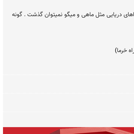
از میوه نارس ان انواع ترشی و مربا درست میکنند بسیار خشبو و خوش طعم و لذیذ است . از ترشی انبه کنار غذاهای دریایی مثل ماهی و میگو نمیتوان گذشت . گونه 
ه خرما)