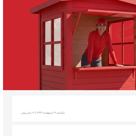
يكشنبه 13 ارديبهشت 1394 | 12 سال پیش