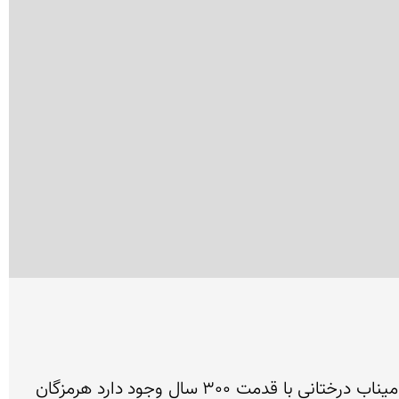
این درخت بومی هندوستان است و در نواحی جنوبی  ایران مثل  سیستان بلوچستان و هرمزگان کشت شده و در میناب درختانی با قدمت 300 سال وجود دارد هرمزگان 