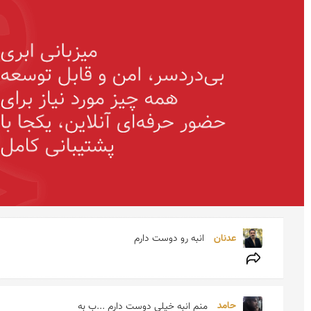
عدنان 
انبه رو دوست دارم
حامد 
منم انبه خیلی دوست دارم ...ب به 