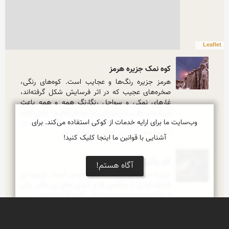
Leaflet
کوه نمک جزیره هرمز
هرمز جزیره‌ رنگ‌ها‌ و عجایب است. کوه‌های رنگی، 
صخره‌های عجیب که در اثر فرسایش شکل گرفته‌اند، 
غارهای نمکی و سواحل رنگارنگ همه و همه باعث 
می‌شوند، وقتی پا روی این جزیره می‌گذارید، حس کنید 
وب‌سایت ما برای ارایه خدمات از کوکی استفاده می‌کند. برای
وارد سیاره‌ دیگری شده‌اید. دنیایی از شگفتی‌ها که در 
آن همه چیز برایتان خاص و تازه است.
آشنایی با قوانین ما اینجا کلیک کنید!
غار رنگین کمان هرمز
آگاه هستم!
جزیره هرمز گوهری در خلیج فارس است. جزیره ای 
کوچک اما پر از شگفتی ها و دیدنی های بی نظیر. یکی 
از جذاب ترین این دیدنیها غار رنگین گمان است.
تفریح در ساحل