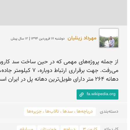
مهرداد زینلیان
دوشنبه 17 فروردين 1394 | 12 سال پیش
دهانه ۲۶۴ متر دارای طویل‌ترین دهانه پل در ایران است.
fa.wikipedia.org
دسته‌بندی
دریاچه‌ها ، سدها ، تالاب‌ها ، جزیره‌ها
کلید‌واژه
کارون 3
دریاچه
خوزستان
مسابقه