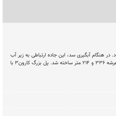
از جمله پروژه‌های مهمی که در حین ساخت سد کارون۳ اجرا شد احداث جاده جایگزین محور شهرکرد به ایذه بود. در هنگام آبگیری سد، این جاده ارتباطی به زیر آب 
می‌رفت. جهت برقراری ارتباط دوباره، ۷ کیلومتر جاده، سه رشته تونل و دو دهنه پل بر روی دریاچه سد با طول عرشه ۳۳۶ و ۲۱۴ متر ساخته شد. پل بزرگ کارون۳ با 