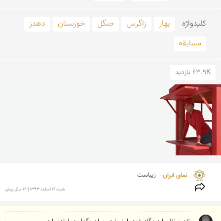
کلید‌واژه
بهار
زاگرس
جنگل
خوزستان
دهدز
مسابقه
63.9K بازدید
نمای ایران 
زیباست
شنبه 16 اسفند 1393 | 12 سال پیش