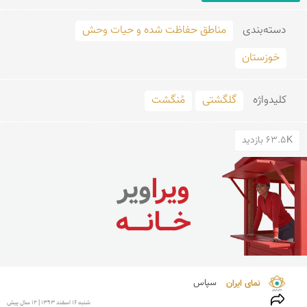
دسته‌بندی
مناطق حفاظت شده و حیات وحش
خوزستان
کلید‌واژه
گلگشتی
مُنگشت
63.5K بازدید
نمای ایران 
سپاس
شنبه 16 اسفند 1393 | 12 سال پیش