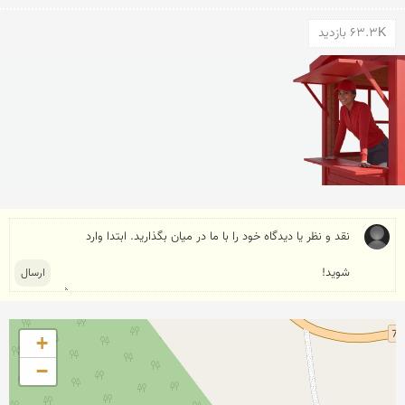
63.3K بازدید
+
−