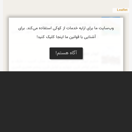
Leaflet
دره (پره) هندوستان - شهر اسفدن
وب‌سایت ما برای ارایه خدمات از کوکی استفاده می‌کند. برای
دره ای زیبا وسرسبز در شمال غربی شهر اسفدن 
آشنایی با قوانین ما اینجا کلیک کنید!
قاینات درخراسان جنوبی
آگاه هستم!
ابوذر جمهر قاین
حکیم ابوذر جمهر قاینی سیاسد مدار، ادیب ، عارف و 
شاعر اواخر قرن چهارم و اوایل قرن پنجم هجری قمری 
است که در دربار سلطان محمود غزنوی خدمت می 
کرده است. مقبره حکیم ابوذر جمهر در فاصله 4 
کیلومتری جنوب غربی شهر قاین در دامنه کوهی 
مرسوم به کوه ابوذر قرار دارد.
قلعه هاجر آباد، قاین
این قلعه در 2 کیلومتری شرق قاین وبر حاشیه بزرگراه 
آسیایی قرار گرفته دورادور آن اراضی کشاورزی وقفی 