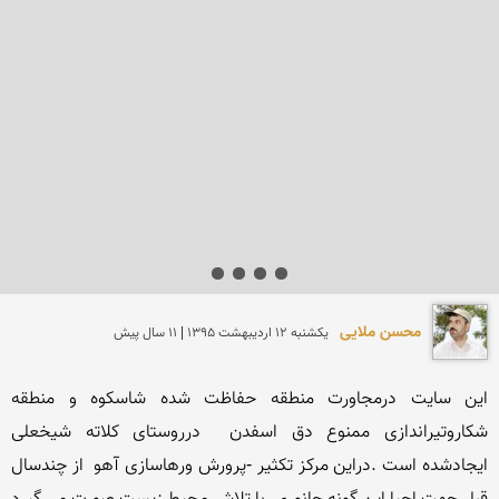
محسن ملایی
يكشنبه 12 ارديبهشت 1395 | 11 سال پیش
این سایت درمجاورت منطقه حفاظت شده شاسکوه و منطقه 
شکاروتیراندازی ممنوع دق اسفدن  درروستای کلاته شیخعلی 
ایجادشده است .دراین مرکز تکثیر -پرورش ورهاسازی آهو  از چندسال 