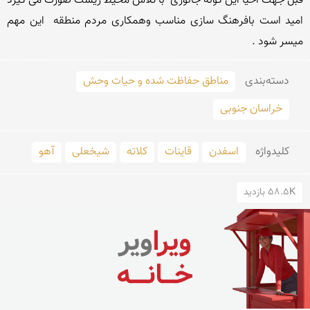
قبل جهت احیا این گونه جانوری  با تلاش محیط زیست صورت می گیرد  
امید است بافرهنگ سازی مناسب وهمکاری مردم منطقه  این مهم 
میسر شود .
دسته‌بندی
مناطق حفاظت شده و حیات وحش
خراسان جنوبی
کلید‌واژه
اسفدن
قاینات
کلاته
شیخعلی
آهو
58.5K بازدید