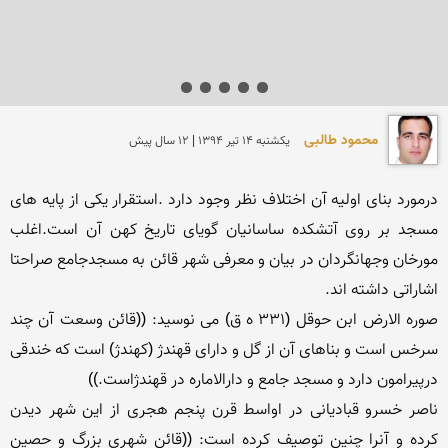
محمود طالبی
يكشنبه 14 تير 1394 | 12 سال پیش
درمورد بنای اولیه آن اختلاف نظر وجود دارد .استقرار یکی از پایه های 
مسجد بر روی آتشکده ساسانیان گویای تاریخ کهن آن است.اغلب 
مورخان وجهانگردان در بیان و معرفی شهر قائن به مسجدجامع صراحتا 
صوره الارض ابن حوقل (۳۳۱ ه ق) می نوسید: ((قائن وسعت آن چند 
سرخس است و بناهای آن از گل و دارای قهندژ (کهندژ) است که خندقی 
ناصر خسرو قبادیانی در اواسط قرن پنجم هجری از این شهر دیدن 
کرده و آنرا چنین توصیف کرده است: ((قائن شهری بزرگ و حصین 