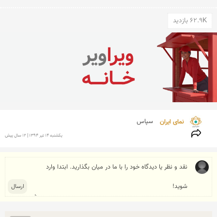
62.9K بازدید
نمای ایران 
سپاس
يكشنبه 14 تير 1394 | 12 سال پیش