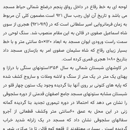
لوحه ای به خط رقاع در داخل رواق پنجم درضلع شمالی حیاط مسجد 
می باشد و تاریخ آن اول رجب سال ۹۲۱ است.مضمون کلی آن مربوط 
به زمان فرمانروایی امیر سلطانی است که در (۹۱۹-۹۲۱) هجری از سوی 
شاه اسماعیل صفوی در قائن به این مقام منصوب شد. سنگ لوحی در 
سمت راست ورودی ایوان مسجد به ابعاد ۱۲۰×۵۰ سانتی متر و با خط 
بسیار زیبای رقاع که شاه سلیمان صفوی امر به بازسازی مسجد داد 
در کاوشهای شبستان شمالی به سال 1354ستونهای سنگی با درازا و 
پهنای یک متر در یک متر از سنگ و لاشه وملات و ساروج کشف شده 
که پایه های کنونی بر روی آنها بنا گردیده وجود یک ستون چهار قلو در 
شبستان مشابه ستونهای مسجد جامع اصفهان قدمتی از دوره سلجوقی 
را نشان می دهد که احتمالا در دوره تیموری تجدید بنا گردیده گمانه 
زنی در این محل به عمق 60سانتی متر وکشف قطعاتی از آجرو 
سفالهای سلجوقی نشان داد که مسجد در یک زلزله شدید خراب 
گردیده است . بسیاری معتقدند از قلعه کوه قائن تا دژ مرکزی شهر و 