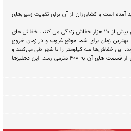
موضوع مورد توجه در این غار وجود تودة عظیم و ضخیم فضلة خفاش در کف غار است که طی هزاران سال پدید آمده است و کشاورزان از آن برای تقویت زمین‌های 
غار خفاش با 265 متر طول، 30 متر عرض و 50 متر ارتفاع همان موزه طبیعی شگفت انگیزی است. در غار خفاش بیش از 20 هزار خفاش زندگی می کنند. خفاش های 
این غار از نوع دم دار، بزرگ و بال پهن هستند. اگر تصمیم دارید از بیرون غار زندگی خفاش ها را تماشا کنید، بهترین زمان برای شما موقع غروب و در زمان خروج 
خفاش‌ها از غار است كه به صورت دسته‌های بزرگ از دهانه غار خارج می شوند و منظره جالبی را به وجود می آورند. این خفاش‌ها سه كیلومتر را تا شهر طی می‌كنند و 
بعد از کمی گشت و گذار، دوباره به غار برمی گردند. در غار خفاش دهلیزهای وسیعی وجود دارند که عمق بعضی از قسمت های آن به 400 مترمی رسد. این دهلیزها 