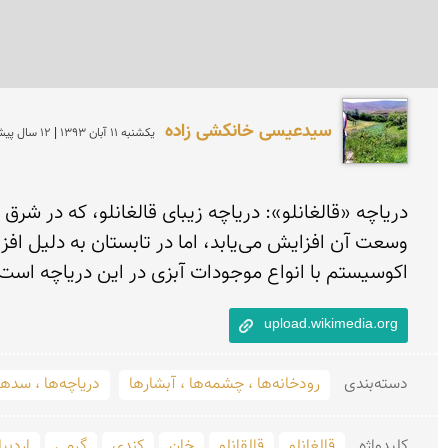
سیدعیسی خانكشی زاده
يكشنبه 11 آبان 1393 | 12 سال پیش
اكوسیستم با انواع موجودات آبزی در این دریاچه است
upload.wikimedia.org
دسته‌بندی
رودخانه‌ها ، چشمه‌ها ، آبشارها
دریاچه‌ها ، سدها 
کلید‌واژه
قالغانلو
قالقانلو
خان
کندی
گرمی
اردبی