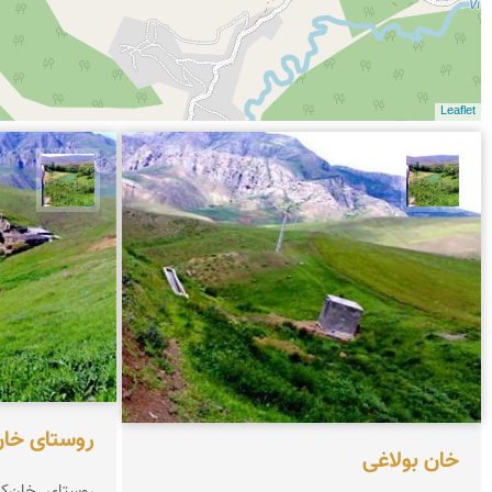
Leaflet
سیدعیسی خانكشی زاده
سیدعیسی خا
روستای خان
خان بولاغی