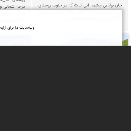
خان بولاغی چشمه آبی است که در جنوب روستای
خان کندی شهرستان گرمی مغان استان اردبیل و
بخش مرکزی ش
در بالادست روستا واقع شده است.
درمجاورت روست
وب‌سایت ما برای ارایه
سیدعیسی خانكشی زاده
سیدعیسی خا
قالغانلو
روستای تول
دریاچه ( برکه) زیبای قالغانلو
تولون یکی از