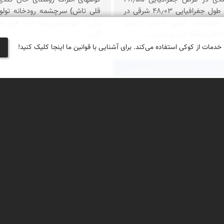
درجه شمالی و طول جغرافیایی ۴۸٫۰۳ شرقی در
قلی تاش) سرچشمه رودخانه تولون
هرستان گرمی استان اردبیل
یکی از مهم ترین رود خانه های 
اهای لسگه درق و عزیزل...
گرمی ...
 خدمات از کوکی استفاده می‌کند. برای آشنایی با قوانین ما اینجا کلیک کنید!
نكشی زاده
ون
 روستاهای معروف استان اردبیل