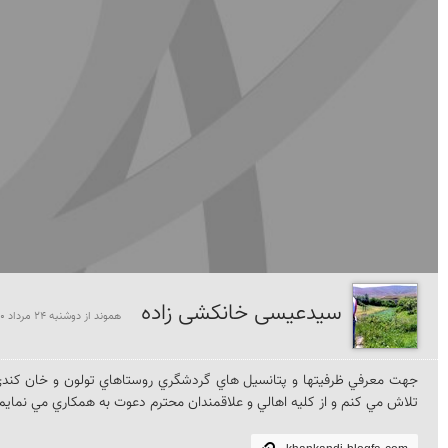
سیدعیسی خانكشی زاده
هموند از دوشنبه 24 مرداد 1390
تلاش مي كنم و از كليه اهالي و علاقمندان محترم دعوت به همكاري مي نمايم