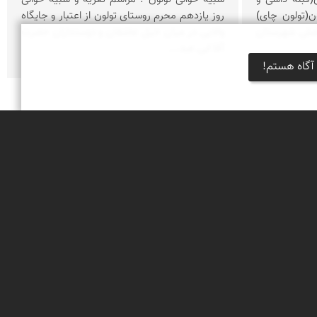
(تولون چای)
روز یازدهم محرم روستای تولون از اعتبار و جایگاه
فصلی شهرستان
والایی در میان خیل عاشقان و دوستداران حضرت
آقا ابی عبد...
آگاه هستم!