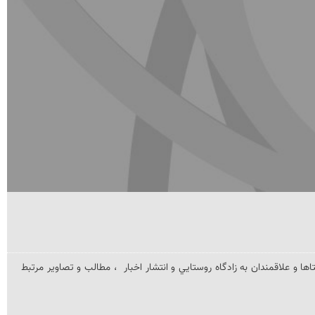
جهت معرفي ظرفيتها و پتانسيل هاي گردشگري روستاهاي تولون و خان كندي و ساير روستاهاي مجاور روستاي تولون شهرستان گرمی و ارتباط اهالي اين روستاها و علاقمندان به زادگاه روستايي و انتشار اخبار  ، مطالب و تصاوير مرتبط 