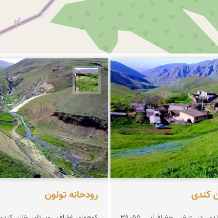
نكشی زاده
سیدعیسی خانكشی زاده
 كندی
رودخانه تولون
روستای خان‌کندی در عرض جغرافیایی ۳۸٫۵۵
کوههای اطراف روستای خان کندی(