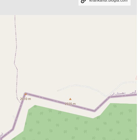
khankandi.blogfa.com