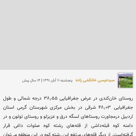
سیدعیسی خانكشی زاده
پنجشنبه 11 آبان 1391 | 14 سال پیش
روستای خان‌کندی در عرض جغرافیایی ۳۸٫۵۵ درجه شمالی و طول 
جغرافیایی ۴۸٫۰۳ شرقی در بخش مرکزی شهرستان گرمی استان 
اردبیل درمجاورت روستاهای لسگه درق و عزیزلو و روستای تولون و در 
دامنه کوه قبله‌داشی از قله‌های رشته کوه صلوات داغی قرار 
گرفته‌است. از دیگر قله‌های مرتفع این رشته کوه در این منطقه می‌توان 