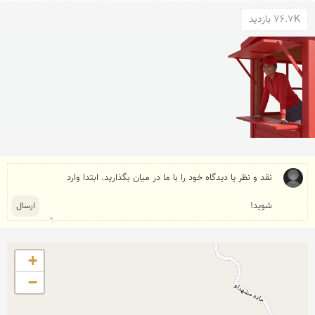
76.7K بازدید
+
−