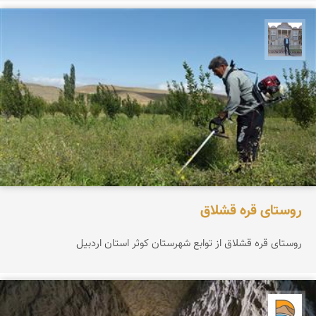
سراج آذرگشب
روستای قره قشلاق
روستای قره قشلاق از توابع شهرستان کوثر استان اردبیل
دریاچه کویر