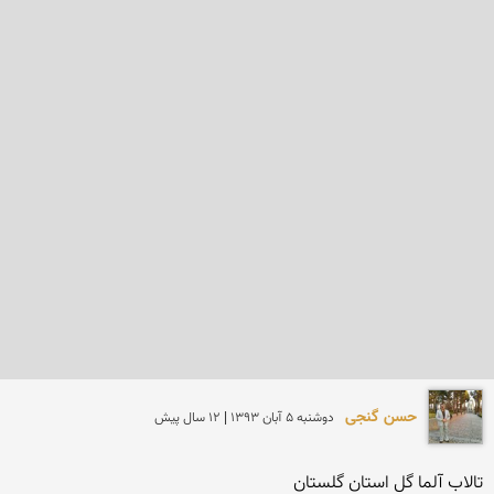
حسن گنجی
دوشنبه 5 آبان 1393 | 12 سال پیش
تالاب آلما گل استان گلستان